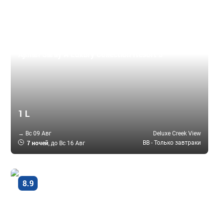
Аджман, ОАЭ
Ajman Saray A Luxury Collection Resort 5 *
1 L
→ Вс 09 Авг
Deluxe Creek View
7 ночей
BB - Только завтраки
, до Вс 16 Авг
Очень
8.9
хорошо