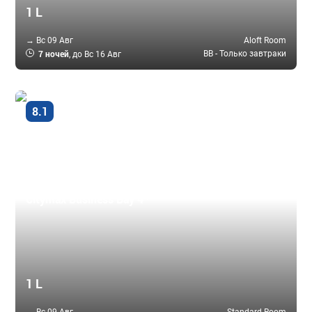
1 L
→ Вс 09 Авг
Aloft Room
7 ночей
BB - Только завтраки
, до Вс 16 Авг
Очень
8.1
хорошо
Дубай - город, ОАЭ
Citymax Business Bay 4 *
1 L
→ Вс 09 Авг
Standard Room