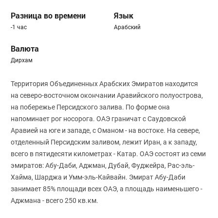
Разница во времени
Язык
-1 час
Арабский
Валюта
Дирхам
Территория Объединенных Арабских Эмиратов находится
на северо-восточном окончании Аравийского полуострова,
на побережье Персидского залива. По форме она
напоминает рог носорога. ОАЭ граничат с Саудовской
Аравией на юге и западе, с Оманом - на востоке. На севере,
отделенный Персидским заливом, лежит Иран, а к западу,
всего в пятидесяти километрах - Катар. ОАЭ состоят из семи
эмиратов: Абу-Даби, Аджман, Дубай, Фуджейра, Рас-эль-
Хайма, Шарджа и Умм-эль-Кайвайн. Эмират Абу-Даби
занимает 85% площади всех ОАЭ, а площадь наименьшего -
Аджмана - всего 250 кв.км.