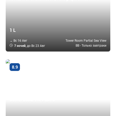
1 L
→ Вс 16 Авг
Tower Room Partial Sea View
7 ночей
BB - Только завтраки
, до Вс 23 Авг
Очень
8.9
хорошо
Дубай - Пальма, ОАЭ
Sofitel Dubai The Palm 5 *