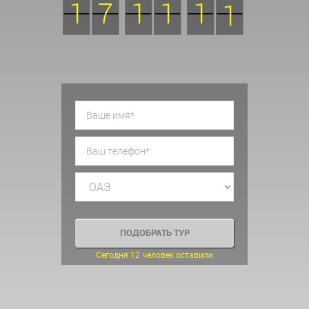
1
7
1
1
0
9
Сегодня 12 человек оставили