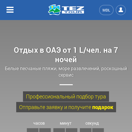
MDL
Отдых в ОАЭ от
1 L/чел.
на 7
ночей
Белые песчаные пляжи, море развлечений, роскошный
сервис
Профессиональный подбор тура
Отправьте заявку и получите
подарок
часов
минут
секунд