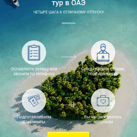
тур в ОАЭ
ЧЕТЫРЕ ШАГА К ОТЛИЧНОМУ ОТПУСКУ
Оставляете заявку или
Связываемся с Вами,
звоните по телефону
подбираем тур
Подготавливаем
Вы наслаждаетесь
документы
отпуском