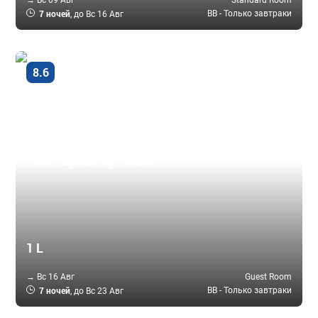
7 ночей
BB - Только завтраки
, до Вс 16 Авг
Очень
8.6
хорошо
Дубай - город, ОАЭ
Rose Rayhaan By Rotana 4 *
1 L
→ Вс 16 Авг
Guest Room
7 ночей
BB - Только завтраки
, до Вс 23 Авг