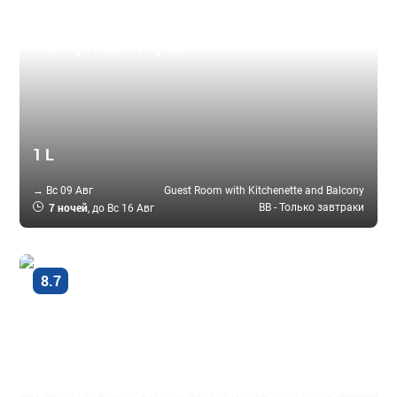
Абу-Даби, ОАЭ
Khalidiya Palace Rayhaan Abu Dhabi 5 *
1 L
→ Вс 09 Авг
Guest Room with Kitchenette and Balcony
7 ночей
BB - Только завтраки
, до Вс 16 Авг
Очень
8.7
хорошо
Дубай - Джумейра, ОАЭ
Al Habtoor Grand Resort, Autograph Collection 5 *