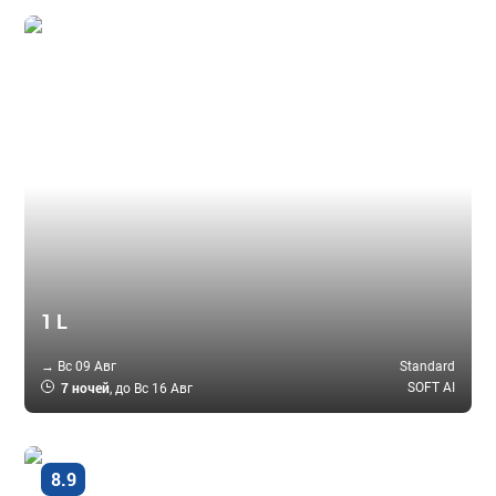
Шарджа, ОАЭ
Al Khalidiah Resort 3 *
1 L
→ Вс 09 Авг
Standard
7 ночей
SOFT AI
, до Вс 16 Авг
Очень
8.9
хорошо