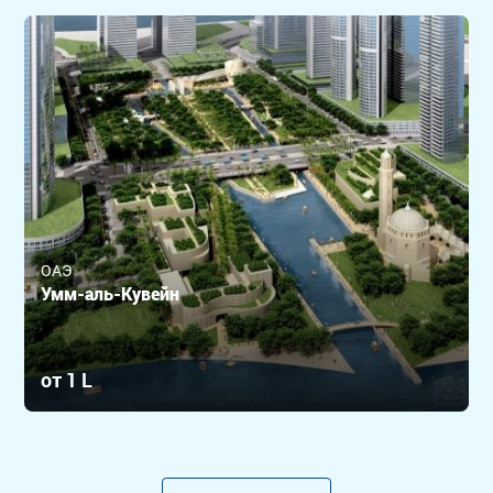
ОАЭ
Умм-аль-Кувейн
от 1 L