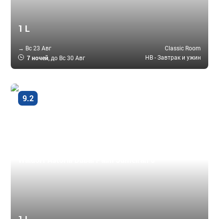
1 L
→ Вс 23 Авг
Classic Room
7 ночей
HB - Завтрак и ужин
, до Вс 30 Авг
9.2
Превосходно
Дубай - Пальма, ОАЭ
Waldorf Astoria Dubai Palm Jumeirah 5 *
1 L