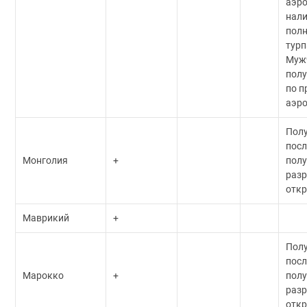
аэро
нал
пол
турп
Муж
полу
по п
аэро
Пол
посл
Монголия
+
пол
разр
откр
Маврикий
+
Пол
посл
Марокко
+
пол
разр
откр