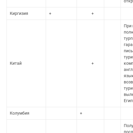
откр
Киргизия
+
+
При
пол
турп
гара
пис
тури
Китай
+
комп
анг
язык
возв
тури
выле
Егип
Колумбия
+
Пол
посл