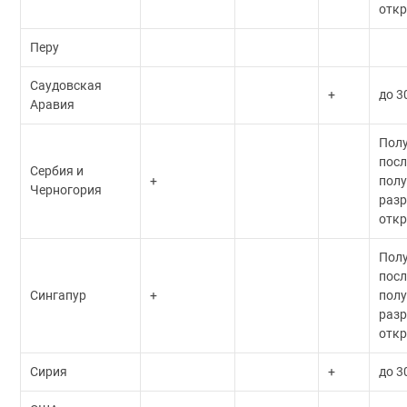
откр
Перу
Саудовская
+
до 3
Аравия
Пол
посл
Сербия и
+
пол
Черногория
разр
откр
Пол
посл
Сингапур
+
пол
разр
откр
Сирия
+
до 3