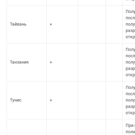
Пол
посл
Тайвань
+
пол
разр
откр
Пол
посл
Танзания
+
пол
разр
откр
Пол
посл
Тунис
+
пол
разр
откр
При
пол