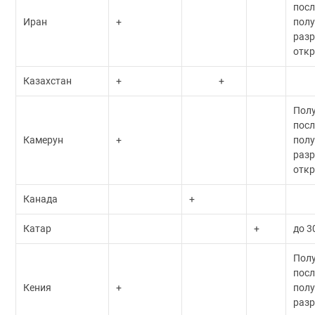
посл
Иран
+
пол
разр
откр
Казахстан
+
+
Пол
посл
Камерун
+
пол
разр
откр
Канада
+
Катар
+
до 3
Пол
посл
Кения
+
пол
разр