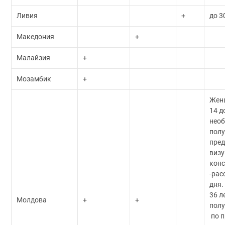
Ливия
+
до 3
Македония
+
Малайзия
+
Мозамбик
+
Жен
14 д
нео
пол
пре
визу
конс
-рас
дня
36 л
Молдова
+
+
полу
по п