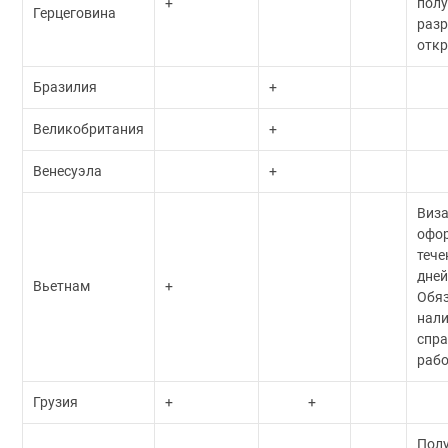
+
пол
Герцеговина
разр
откр
Бразилия
+
Великобритания
+
Венесуэла
+
Виз
офор
тече
дней
Вьетнам
+
Обя
нал
спра
раб
Грузия
+
+
Пол