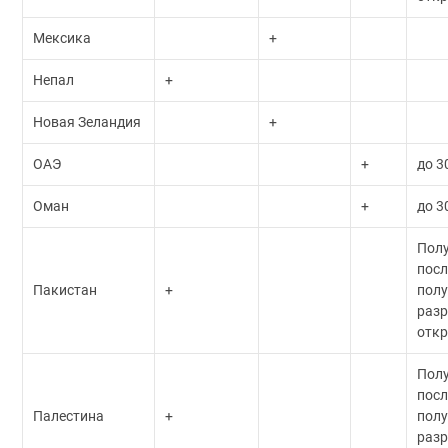
Мексика
+
Непал
+
Новая Зеландия
+
ОАЭ
+
до 3
Оман
+
до 3
Пол
посл
Пакистан
+
пол
разр
откр
Пол
посл
Палестина
+
пол
разр