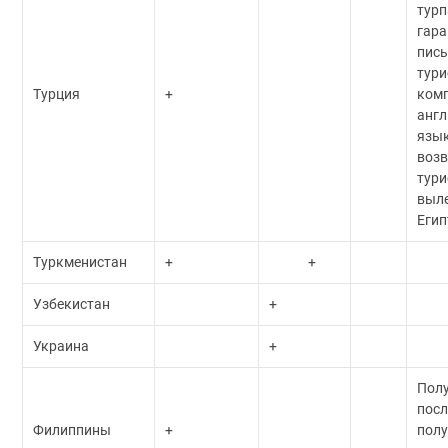
турп
гара
пис
тури
Турция
+
комп
анг
язык
возв
тури
выле
Еги
Туркменистан
+
+
Узбекистан
+
Украина
+
Пол
посл
Филиппины
+
пол