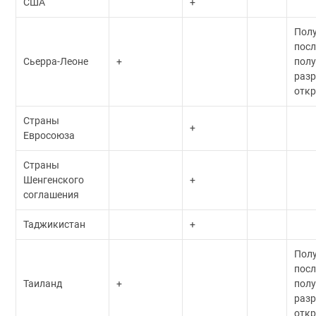
США
+
Пол
посл
Сьерра-Леоне
+
пол
разр
откр
Страны
+
Евросоюза
Страны
Шенгенского
+
соглашения
Таджикистан
+
Пол
посл
Таиланд
+
пол
разр
откр