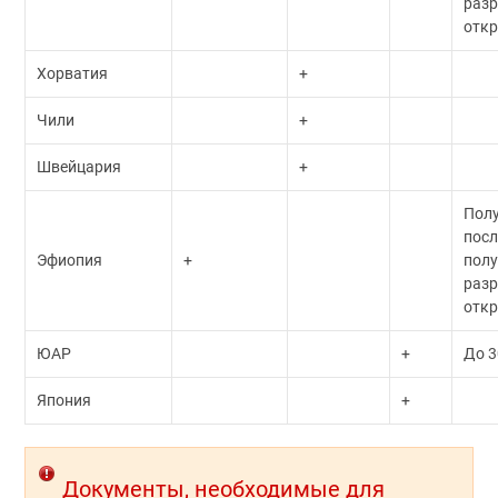
разр
откр
Хорватия
+
Чили
+
Швейцария
+
Пол
посл
Эфиопия
+
пол
разр
откр
ЮАР
+
До 3
Япония
+
Документы, необходимые для