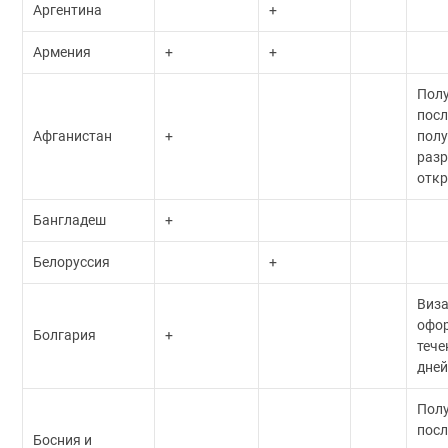
Аргентина
+
Армения
+
+
Пол
посл
Афганистан
+
пол
разр
откр
Бангладеш
+
Белоруссия
+
Виз
офор
Болгария
+
тече
дне
Пол
посл
Босния и