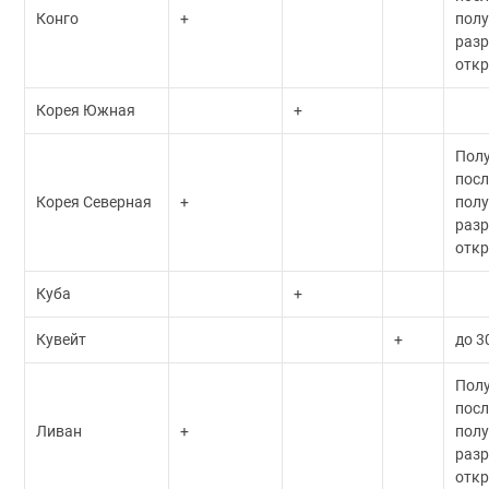
Конго
+
пол
разр
откр
Корея Южная
+
Пол
посл
Корея Северная
+
пол
разр
откр
Куба
+
Кувейт
+
до 3
Пол
посл
Ливан
+
пол
разр
откр