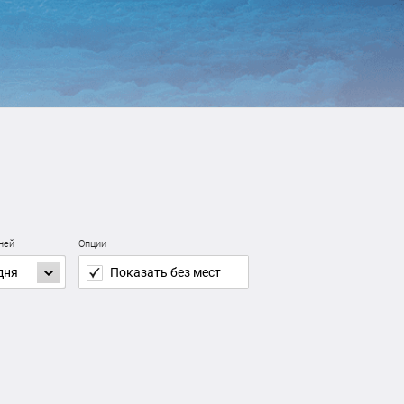
дней
Опции
дня
Показать без мест