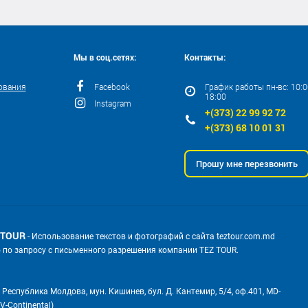
Мы в соц.сетях:
Контакты:
ования
Facebook
График работы пн-вс: 10:00
18:00
Instagram
+(373) 22 99 92 72
+(373) 68 10 01 31
Прошу мне перезвонить
 TOUR
- Использование текстов и фотографий с сайта teztour.com.md
о по запросу с письменного разрешения компании TEZ TOUR.
 Республика Молдова, мун. Кишинев, бул. Д. Кантемир, 5/4, оф.401, MD-
V-Continental)