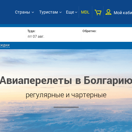
Страны
Туристам
Еще
MDL
Мой каби
Туда:
Обратно:
кидки
Авиаперелеты в Болгари
регулярные и чартерные