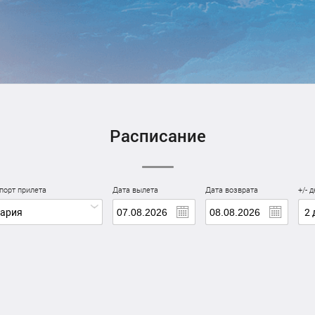
Расписание
порт прилета
Дата вылета
Дата возврата
+/- 
гария
2 