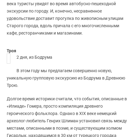
века туристы увидят во время автобусно-пешеходной
экскурсии по городу. И, конечно, несравненное
удовольствие доставит прогулка по живописным улицам
Старого города, вдоль причала с его многочисленными
кафе, ресторанчиками и магазинами.
Троя
2 дня, из Бодрума
В этом году мы предлагаем совершенно новую,
уникальную групповую экскурсию из Бодрума в Древнюю
Трою.
Долгое время историки считали, что события, описанные в
«Илиаде» Гомера, просто компиляция древнего
героического фольклора. Однако в XIX веке немецкий
археолог-любитель Генрих Шлиман установил связь между
местами, описанными в поэме, и существующим холмом
Гисарлык, находящимся в 30 км от турецкого городка