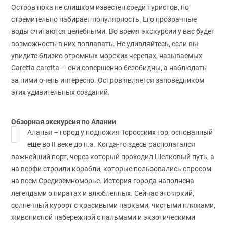
Остров пока не слишком известен среди туристов, но
стремительно набирает популярность. Его прозрачные
воды считаются целебными. Во время экскурсии у вас будет
возможность в них поплавать. Не удивляйтесь, если вы
увидите близко огромных морских черепах, называемых
Caretta caretta — они совершенно безобидны, а наблюдать
за ними очень интересно. Остров является заповедником
этих удивительных созданий.
Обзорная экскурсия по Алании
Аланья – город у подножия Торосских гор, основанный
еще во II веке до н.э. Когда-то здесь располагался
важнейший порт, через который проходил Шелковый путь, а
на верфи строили корабли, которые пользовались спросом
на всем Средиземноморье. История города наполнена
легендами о пиратах и влюбленных. Сейчас это яркий,
солнечный курорт с красивыми парками, чистыми пляжами,
живописной набережной с пальмами и экзотическими