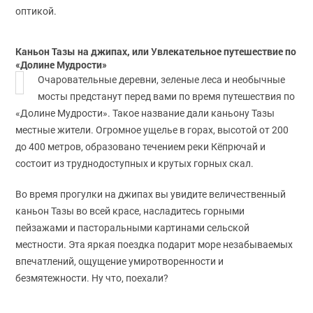
оптикой.
Каньон Тазы на джипах, или Увлекательное путешествие по
«Долине Мудрости»
Очаровательные деревни, зеленые леса и необычные
мосты предстанут перед вами по время путешествия по
«Долине Мудрости». Такое название дали каньону Тазы
местные жители. Огромное ущелье в горах, высотой от 200
до 400 метров, образовано течением реки Кëпрючай и
состоит из труднодоступных и крутых горных скал.
Во время прогулки на джипах вы увидите величественный
каньон Тазы во всей красе, насладитесь горными
пейзажами и пасторальными картинами сельской
местности. Эта яркая поездка подарит море незабываемых
впечатлений, ощущение умиротворенности и
безмятежности. Ну что, поехали?