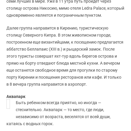
семи лучших в мире. Уже в 11 утра путь пройдет через
столицу острова Никосию, мимо отеля Ledra Palace, который
одновременно является и пограничным пунктом.
Далее группа направится в Кирению, туристическую
столицу Северного Кипра. В этом живописном городе,
построенном еще византийцами, к посещению предлагается
аббатство Беллапаис (XIII в.) и рыцарский замок. После
этого туристы совершат яхт-тур вдоль берегов острова и
прямо на борту отведают блюда местной кухни. А вечером
еще останется свободное время для прогулки по старому
порту Кирении и посещения ресторанов или кафе. И только
в 8 вечера группа направится в аэропорт.
Аквапарк
Быть ребенком всегда приятно, но иногда —
стеснительно. Аквапарк — то место, где люди,
независимо от возраста, веселятся от всей души,
катаясь с водных горок.