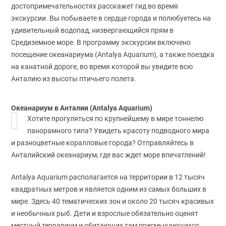
достопримечательностях расскажет гид во время
экскурсии. Вы побываете в сердце города и полюбуетесь на
удивительный водопад, низвергающийся прям в
Средиземное море. В программу экскурсии включено
посещение океанариума (Antalya Aquarium), а также поездка
на канатной дороге, во время которой вы увидите всю
Анталию из высоты птичьего полета.
Океанариум в Анталии (Antalya Aquarium)
Хотите прогуляться по крупнейшему в мире тоннелю
панорамного типа? Увидеть красоту подводного мира
и разноцветные коралловые города? Отправляйтесь в
Анталийский океанариум, где вас ждет море впечатлений!
Antalya Aquarium располагается на территории в 12 тысяч
квадратных метров и является одним из самых больших в
мире. Здесь 40 тематических зон и около 20 тысяч красивых
и необычных рыб. Дети и взрослые обязательно оценят
местный террариум и обитающих там пресмыкающихся.