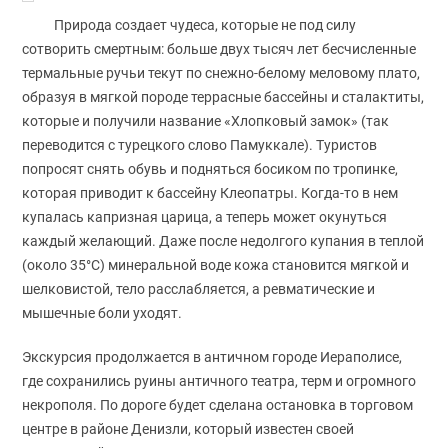
Природа создает чудеса, которые не под силу
сотворить смертным: больше двух тысяч лет бесчисленные
термальные ручьи текут по снежно-белому меловому плато,
образуя в мягкой породе террасные бассейны и сталактиты,
которые и получили название «Хлопковый замок» (так
переводится с турецкого слово Памуккале). Туристов
попросят снять обувь и подняться босиком по тропинке,
которая приводит к бассейну Клеопатры. Когда-то в нем
купалась капризная царица, а теперь может окунуться
каждый желающий. Даже после недолгого купания в теплой
(около 35°С) минеральной воде кожа становится мягкой и
шелковистой, тело расслабляется, а ревматические и
мышечные боли уходят.
Экскурсия продолжается в античном городе Иераполисе,
где сохранились руины античного театра, терм и огромного
некрополя. По дороге будет сделана остановка в торговом
центре в районе Денизли, который известен своей