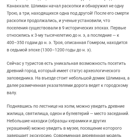
Канаккале. Шлиман начал раскопки и обнаружил не одну
Трою, а три, находящихся одна под другой! После его смерти
раскопки продолжались, и ученые установили, что
поселения существовали в 9 исторических эпохах. Первые
относились к 3-му тысячелетию до н. э, а последние — к
400–350 годам до н. э. Троя, описанная Гомером, находится
в седьмой эпохе (1300–1200 годы до н. э).
Сейчас у туристов есть уникальная возможность посетить
древний город, который имеет статус археологического
заповедника. На въезде стоит небольшой домик Шлимана, а
далее размеченная указателями дорога ведет к городскому
валу.
Поднявшись по лестнице на холм, можно увидеть древние
жилища, святилища, одеон и булевтерий — место заседаний.
Небольшие находки (образцы керамики и других
украшений) можно увидеть в музее, посещение которого
завершает экскурсию. Современная деревянная модель