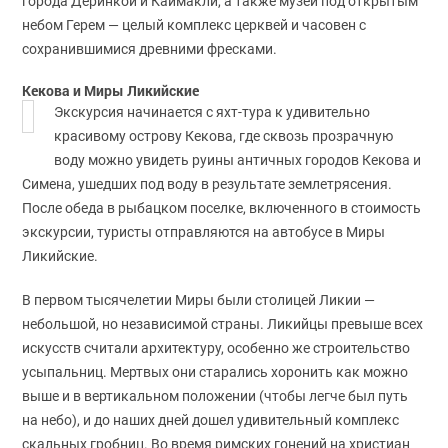
города Деринкой и Каймакли, а также музей под открытым
небом Герем — целый комплекс церквей и часовен с
сохранившимися древними фресками.
Кекова и Миры Ликийские
Экскурсия начинается с яхт-тура к удивительно
красивому острову Кекова, где сквозь прозрачную
воду можно увидеть руины античных городов Кекова и
Симена, ушедших под воду в результате землетрясения.
После обеда в рыбацком поселке, включенного в стоимость
экскурсии, туристы отправляются на автобусе в Миры
Ликийские.
В первом тысячелетии Миры были столицей Ликии —
небольшой, но независимой страны. Ликийцы превыше всех
искусств считали архитектуру, особенно же строительство
усыпальниц. Мертвых они старались хоронить как можно
выше и в вертикальном положении (чтобы легче был путь
на небо), и до наших дней дошел удивительный комплекс
скальных гробниц. Во время римских гонений на христиан