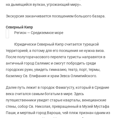
на дымящийся вулкан, угрожающий миру».
Экскурсия заканчивается посещением большого базара.
Северный Кипр
Регион — Средиземное море
Юридически Северный Кипр считается турецкой
территорией, а потому для его посещения не нужна виза.
После полуторачасового перелета туристы направятся в
античный город Салямис и смогут побродить среди
городских руин, увидеть гимназию, театр, порт, термы,
базилику Св. Епифания и храм Зевса Олимпийского.
Далее путь лежит в городок Фамагусту, который в Средние
века считался самым богатым в мире. Здесь
путешественники увидят старые кварталы, венецианские
стены, собор Св. Николая, превращенный в Музей Мустафа
Паши, и мертвый город Вароша, чей пляж признан одним из