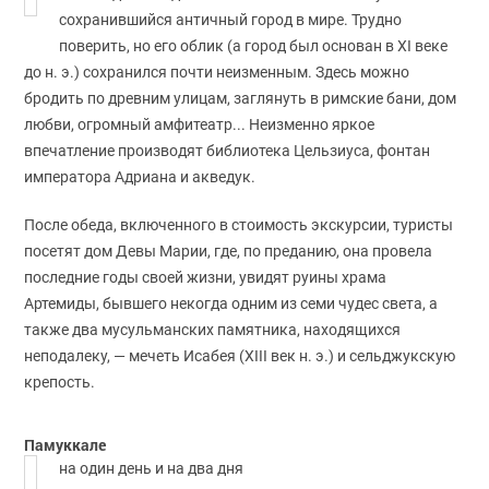
сохранившийся античный город в мире. Трудно
поверить, но его облик (а город был основан в XI веке
до н. э.) сохранился почти неизменным. Здесь можно
бродить по древним улицам, заглянуть в римские бани, дом
любви, огромный амфитеатр... Неизменно яркое
впечатление производят библиотека Цельзиуса, фонтан
императора Адриана и акведук.
После обеда, включенного в стоимость экскурсии, туристы
посетят дом Девы Марии, где, по преданию, она провела
последние годы своей жизни, увидят руины храма
Артемиды, бывшего некогда одним из семи чудес света, а
также два мусульманских памятника, находящихся
неподалеку, — мечеть Исабея (XIII век н. э.) и сельджукскую
крепость.
Памуккале
на один день и на два дня