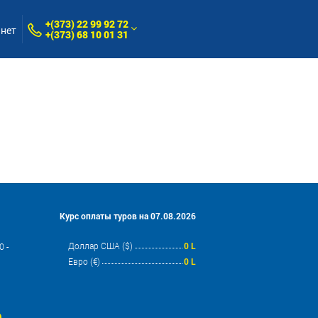
+(373) 22 99 92 72
нет
+(373) 68 10 01 31
Курс оплаты туров на 07.08.2026
Доллар США ($)
0 L
 -
Евро (€)
0 L