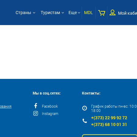
Страны
Туристам
Еще
MDL
Мой каби
Мы в соц.сетях:
Контакты:
ования
Facebook
График работы пн-вс: 10:00
18:00
Instagram
+(373) 22 99 92 72
+(373) 68 10 01 31