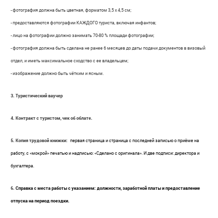
- фотография должна быть цветная, форматом 3,5 х 4,5 см;
- предоставляются фотографии КАЖДОГО туриста, включая инфантов;
- лицо на фотографии должно занимать 70-80 % площади фотографии;
- фотография должна быть сделана не ранее 6 месяцев до даты подачи документов в визовый
отдел, и иметь максимальное сходство с ее владельцем;
- изображение должно быть чётким и ясным.
3.
Туристический ваучер
4. Контракт с туристом, чек об облате.
5. Копия трудовой книжки:
первая страница и страница с последней записью о приёме на
работу, с «мокрой» печатью и надписью: «Сделано с оригинала». И две подписи: директора и
бухгалтера.
6.
Справка с места работы с указанием: должности, заработной платы и предоставление
отпуска на период поездки.