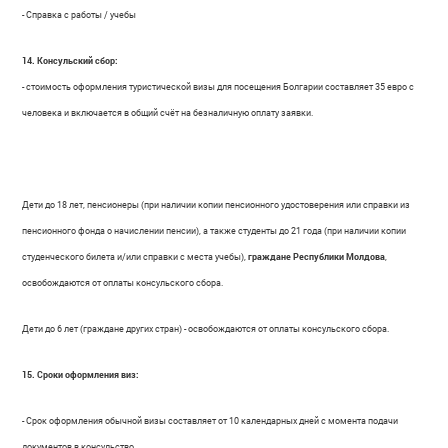
- Справка с работы / учебы
14. Консульский сбор:
- стоимость оформления туристической визы для посещения Болгарии составляет 35 евро с
человека и включается в общий счёт на безналичную оплату заявки.
Дети до 18 лет, пенсионеры (при наличии копии пенсионного удостоверения или справки из
пенсионного фонда о начислении пенсии), а также студенты до 21 года (при наличии копии
граждане Республики Молдова
студенческого билета и/или справки с места учебы),
,
освобождаются от оплаты консульского сбора.
Дети до 6 лет (граждане других стран) - освобождаются от оплаты консульского сбора.
15. Сроки оформления виз:
- Срок оформления обычной визы составляет от 10 календарных дней с момента подачи
документов в консульство.