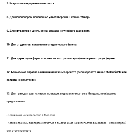
7. Ксерокопия внутреннего паспорта
8. Для пенсионеров: пенсионное удостоверение + копия./strong>
9. Для студентов и школьников: справка из учебного заведения.
10. Для студентов: ксерокопия студенческого билета.
11. Для директоров фирм: ксерокопии экстраса и сертификата регистрации фирмы.
12. Банковская справка о наличии денежных средств (если зарплата менее 2500 лей РМ или
если Вы не работаете).
13. Для граждан других стран, имеющих вид на жительство в Молдове, необходимо
предоставить:
- Копия вида на жительство в Молдове
- Копия страницы паспорта с печатью о выдаче Вида на жительство в Молдове + копия первой
стр. этого паспорта