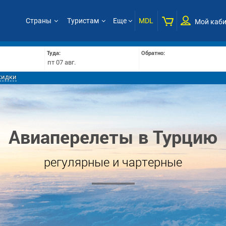
Страны
Туристам
Еще
MDL
Мой каби
Туда:
Обратно:
кидки
Авиаперелеты в Турцию
регулярные и чартерные