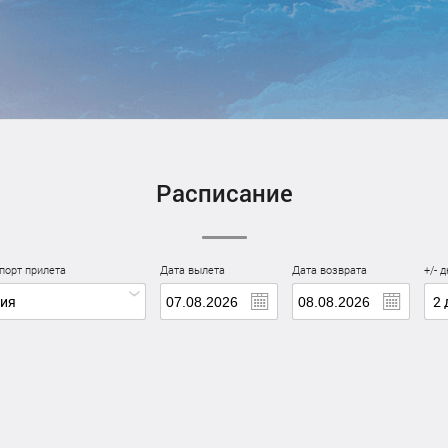
Расписание
порт прилета
Дата вылета
Дата возврата
+/- 
ция
2 