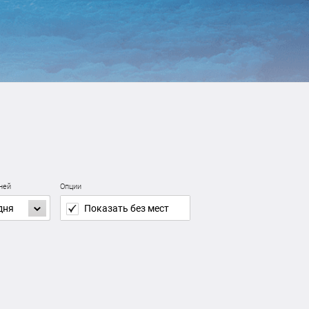
дней
Опции
дня
Показать без мест