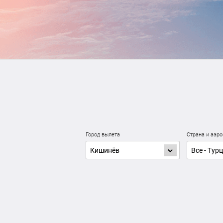
Город вылета
Страна и аэро
Кишинёв
Все - Тур