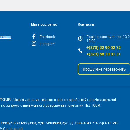
Мы в соц.сетях:
Контакты:
ования
Facebook
График работы пн-вс: 10:00
18:00
Instagram
+(373) 22 99 92 72
+(373) 68 10 01 31
Прошу мне перезвонить
 TOUR
- Использование текстов и фотографий с сайта teztour.com.md
о по запросу с письменного разрешения компании TEZ TOUR.
 Республика Молдова, мун. Кишинев, бул. Д. Кантемир, 5/4, оф.401, MD-
V-Continental)