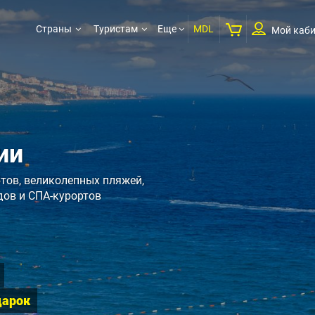
Страны
Туристам
Еще
MDL
Мой каби
ии
тов, великолепных пляжей,
дов и СПА-курортов
дарок