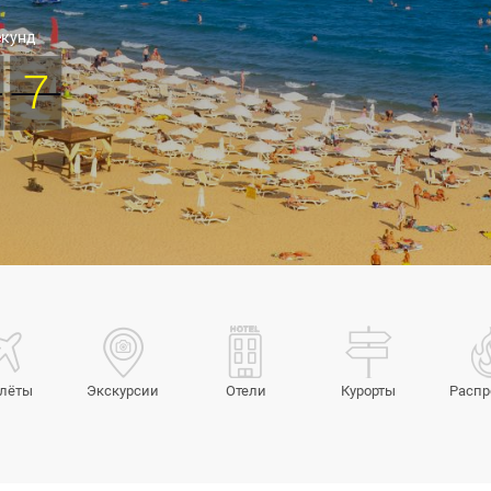
екунд
5
6
лёты
Экскурсии
Отели
Курорты
Расп