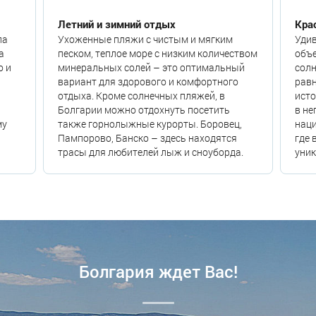
Летний и зимний отдых
Кра
ла
Ухоженные пляжи с чистым и мягким
Уди
а
песком, теплое море с низким количеством
объе
о и
минеральных солей – это оптимальный
солн
вариант для здорового и комфортного
равн
отдыха. Кроме солнечных пляжей, в
ист
Болгарии можно отдохнуть посетить
в не
му
также горнолыжные курорты. Боровец,
нац
Пампорово, Банско – здесь находятся
где 
трасы для любителей лыж и сноуборда.
уни
Болгария ждет Вас!