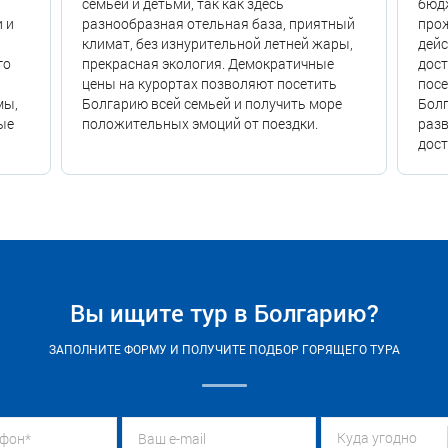
семьей и детьми, так как здесь
бюдж
 и
разнообразная отельная база, приятный
прож
климат, без изнурительной летней жары,
дейс
го
прекрасная экология. Демократичные
дос
цены на курортах позволяют посетить
посе
мы,
Болгарию всей семьей и получить море
Бол
ые
положительных эмоций от поездки.
разв
дост
Вы ищите тур в Болгарию?
ЗАПОЛНИТЕ ФОРМУ И ПОЛУЧИТЕ ПОДБОР ГОРЯЩЕГО ТУРА
Куда угодно