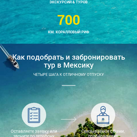
ЭКСКУРСИЙ & ТУРОВ
700
КМ. КОРАЛЛОВЫЙ РИФ
Как подобрать и забронировать
тур в Мексику
ЧЕТЫРЕ ШАГА К ОТЛИЧНОМУ ОТПУСКУ
Оставляете заявку или
Связываемся с Вами,
звоните по телефону
подбираем тур