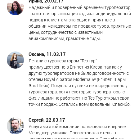
Ирина, 20.02.17
Надежный и проверенный временем туроператор,
грамотная организация отдыха, индивидуальный
подход к клиентам, знающие и приятные в
общении менеджеры по продаже туров, приятные
цены, сотрудничество с известными
авиакомпаниями, грамотные гиды.
Оксана, 11.03.17
Летали с туроператором "Тез тур"
преимущественно в Египет из Киева, так как у
других туроператоров не было договоренности с
отелем Royal Albatros Moderna 5* (Египет, Шарм
Эль Шейх). Покупали путевки непосредственно у
туроператора. хотя некоторые туроператоры с
физ. лицами не работают, но Тез Тур открыл свои
точки продаж. Остались всем довольны. Спасибо!
Сергей, 22.03.17
Услугами этой компании пользовался впервые.
Менеджер умничка. Посоветовала отель, в
котором сама отдыхала накануне. Спасибо, не