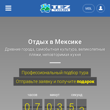
MDL
Отдых в Мексике
Древние города, самобытная культура, великолепные
пляжи, неповторимая кухня
Профессиональный подбор тура
Отправьте заявку и получите
подарок
часов
минут
секунд
0
7
0
3
5
1